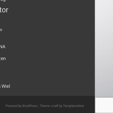
tor
io
NA
zen
s
Wiel
Powered by WordPress
, Theme
i-craft
by TemplatesNext.