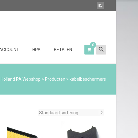
0
Search
 ACCOUNT
HPA
BETALEN
for:
Holland PA Webshop
>
Producten
>
kabelbeschermers