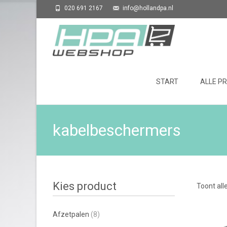
020 691 2167
info@hollandpa.nl
Skip to content
START
ALLE P
kabelbeschermers
Kies product
Toont all
Afzetpalen
(8)