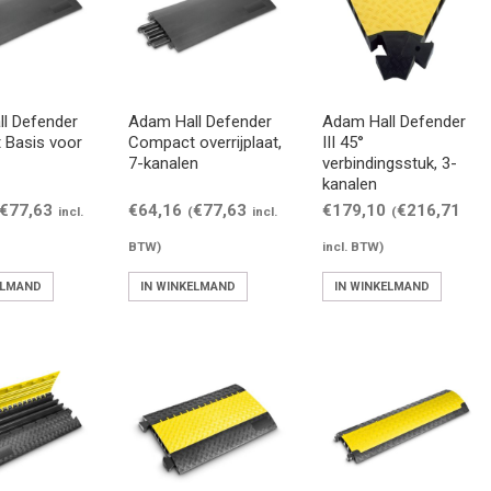
l Defender
Adam Hall Defender
Adam Hall Defender
Basis voor
Compact overrijplaat,
III 45°
7-kanalen
verbindingsstuk, 3-
kanalen
€
77,63
€
64,16
€
77,63
€
179,10
€
216,71
incl.
(
incl.
(
BTW)
incl. BTW)
ELMAND
IN WINKELMAND
IN WINKELMAND