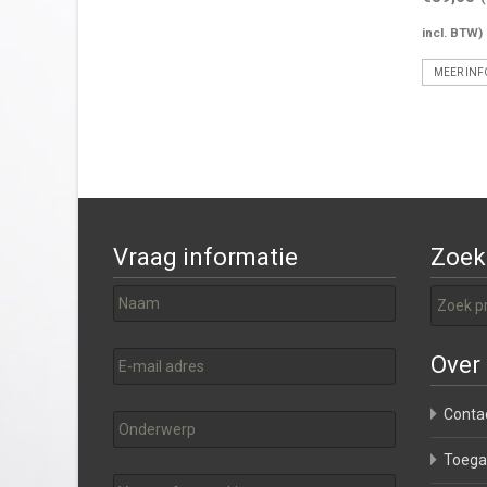
incl. BTW)
MEER INF
Vraag informatie
Zoek
Zoeken 
Over
Conta
Toega