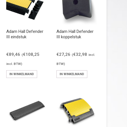
Adam Hall Defender
Adam Hall Defender
III eindstuk
III koppelstuk
€
89,46
€
108,25
€
27,26
€
32,98
(
(
incl.
incl. BTW)
BTW)
IN WINKELMAND
IN WINKELMAND