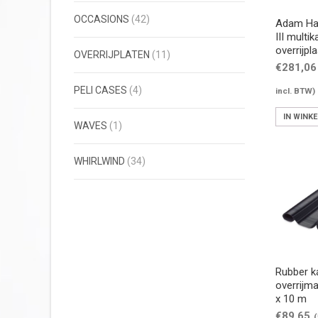
OCCASIONS
(42)
Adam Hal
III multik
overrijpla
OVERRIJPLATEN
(11)
€
281,06
PELI CASES
(4)
incl. BTW)
IN WINK
WAVES
(1)
WHIRLWIND
(34)
Rubber k
overrijm
x 10 m
€
89,65
(