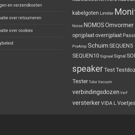
gen en verzendkosten
Moni
kabelgoten
Limiter
atie over retourneren
Omvormer
NOMOS
Noise
atie over cookies
oprijplaat
overrijplaat
Pass
ybeleid
Schuim
SEQUEN5
PreAmp
SEQUEN10
SO
Signal
Signaal
speaker
Test
Testdo
Tester
Tube
Vacuum
verbindingsdozen
Verf
versterker
Voetje
VIDA L