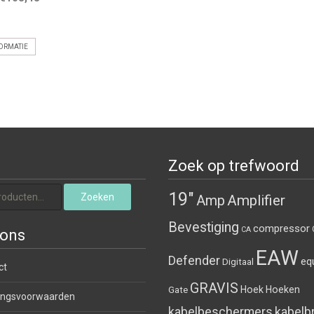
ORMATIE
Zoek op trefwoord
naar:
19"
Zoeken
Amplifier
Amp
Bevestiging
compressor
CA
 ons
EAW
Defender
eq
Digitaal
ct
GRAVIS
Hoek
Hoeken
Gate
ngsvoorwaarden
kabelbeschermers
kabelb