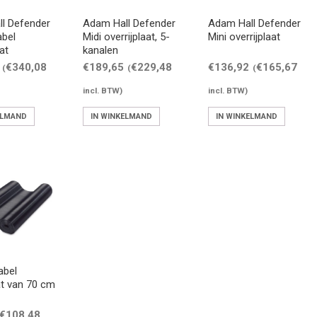
l Defender
Adam Hall Defender
Adam Hall Defender
abel
Midi overrijplaat, 5-
Mini overrijplaat
at
kanalen
€
340,08
€
189,65
€
229,48
€
136,92
€
165,67
(
(
(
incl. BTW)
incl. BTW)
ELMAND
IN WINKELMAND
IN WINKELMAND
abel
at van 70 cm
€
108,48