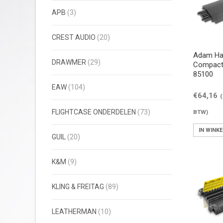
APB
(3)
CREST AUDIO
(20)
Adam Hal
DRAWMER
(29)
Compact 
85100
EAW
(104)
€
64,16
(
FLIGHTCASE ONDERDELEN
(73)
BTW)
IN WINK
GUIL
(20)
K&M
(9)
KLING & FREITAG
(89)
LEATHERMAN
(10)