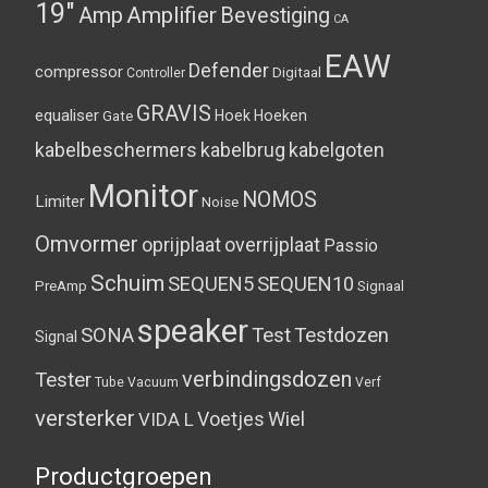
19"
Amplifier
Amp
Bevestiging
CA
EAW
Defender
compressor
Digitaal
Controller
GRAVIS
equaliser
Hoek
Hoeken
Gate
kabelbeschermers
kabelbrug
kabelgoten
Monitor
NOMOS
Limiter
Noise
Omvormer
oprijplaat
overrijplaat
Passio
Schuim
SEQUEN5
SEQUEN10
PreAmp
Signaal
speaker
SONA
Test
Testdozen
Signal
verbindingsdozen
Tester
Tube
Vacuum
Verf
versterker
Voetjes
Wiel
VIDA L
Productgroepen