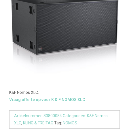
K&F Nomos XLC.
Vraag offerte op voor K & F NOMOS XLC
Artikelnummer:
80800084
Categorieën:
K&F Nomos
XLC
,
KLING & FREITAG
Tag:
NOMOS