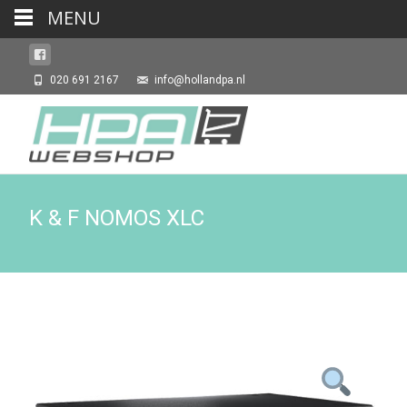
MENU
020 691 2167
info@hollandpa.nl
K & F NOMOS XLC