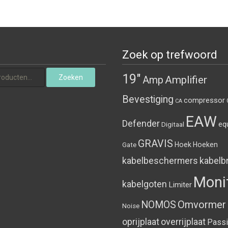
Zoek op trefwoord
naar:
19"
Zoeken
Amplifier
Amp
Bevestiging
compressor
CA
EAW
Defender
eq
Digitaal
GRAVIS
Hoek
Hoeken
Gate
kabelbeschermers
kabelb
Moni
kabelgoten
Limiter
Omvormer
NOMOS
Noise
oprijplaat
overrijplaat
Pass