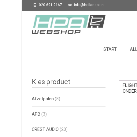
020 691 2167
info@hollandpa.nl
Skip to content
START
AL
Kies product
FLIGH
ONDER
Afzetpalen
(8)
APB
(3)
CREST AUDIO
(20)