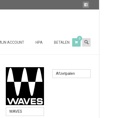
0
Search
MIJN ACCOUNT
HPA
BETALEN
for:
Afzetpalen
WAVES