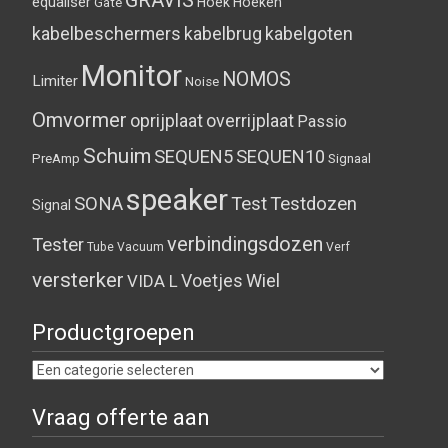
GRAVIS
equaliser
Hoek
Hoeken
Gate
kabelbeschermers
kabelbrug
kabelgoten
Monitor
NOMOS
Limiter
Noise
Omvormer
oprijplaat
overrijplaat
Passio
Schuim
SEQUEN5
SEQUEN10
PreAmp
Signaal
speaker
SONA
Test
Testdozen
Signal
verbindingsdozen
Tester
Tube
Vacuum
Verf
versterker
Voetjes
Wiel
VIDA L
Productgroepen
Vraag offerte aan