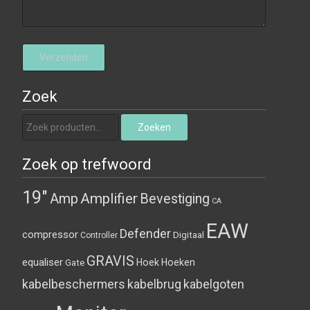
Zoek
Zoeken naar:
Zoeken
Zoek op trefwoord
19"
Amplifier
Amp
Bevestiging
CA
EAW
Defender
compressor
Digitaal
Controller
GRAVIS
equaliser
Hoek
Hoeken
Gate
kabelbeschermers
kabelbrug
kabelgoten