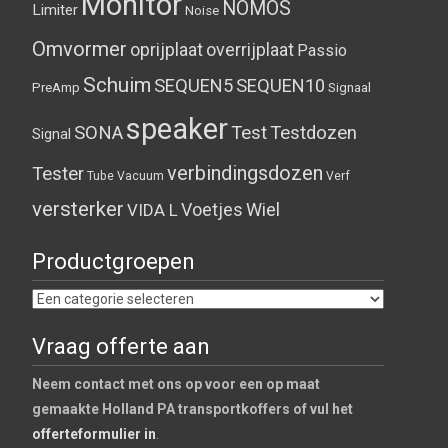
Monitor
NOMOS
Limiter
Noise
Omvormer
oprijplaat
overrijplaat
Passio
Schuim
SEQUEN5
SEQUEN10
PreAmp
Signaal
speaker
SONA
Test
Testdozen
Signal
verbindingsdozen
Tester
Tube
Vacuum
Verf
versterker
Voetjes
Wiel
VIDA L
Productgroepen
Vraag offerte aan
Neem contact met ons op voor een op maat
gemaakte Holland PA transportkoffers of vul het
offerteformulier in
.