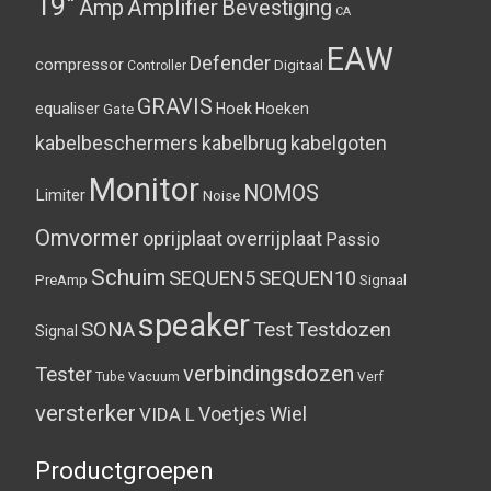
19"
Amplifier
Amp
Bevestiging
CA
EAW
Defender
compressor
Digitaal
Controller
GRAVIS
equaliser
Hoek
Hoeken
Gate
kabelbeschermers
kabelbrug
kabelgoten
Monitor
NOMOS
Limiter
Noise
Omvormer
oprijplaat
overrijplaat
Passio
Schuim
SEQUEN5
SEQUEN10
PreAmp
Signaal
speaker
SONA
Test
Testdozen
Signal
verbindingsdozen
Tester
Tube
Vacuum
Verf
versterker
Voetjes
Wiel
VIDA L
Productgroepen