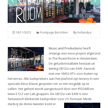
18/11/2015
Frontpage Berichten
By
hollandpa
Music and Productions
heeft
onlangs een mooi project afgerond
in The Roast Room in Amsterdam.
De geluidsinstallatie bestaat uit
twintig UB12si van EAW. Aanvult
met vier SMS2.6T’s voor buiten op
het terras. Alle luidsprekers aan het plafond zijn tevens in een
speciale kleur blauw gespoten om zo min mogelijk op te
vallen. Het geheel wordt aangestuurd door een IPD2400 en
twee E12:2 van Lab.gruppen.
De UB12si van EAW is een
fantastisch klinkende luidspreker voor z’n formaat. Mede
dankzij de dome tweeter komt er