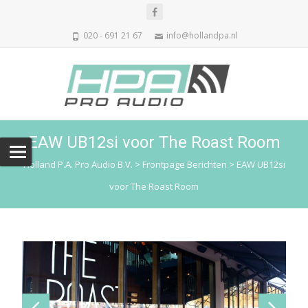
020 - 691 21 67
info@hollandpa.nl
EAW UB12si voor The Roast Room
Holland P.A. Pro Audio B.V.
>
Frontpage Berichten
>
EAW UB12si
voor The Roast Room