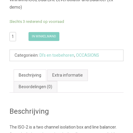
demo)
Slechts 3 resterend op voorraad
Whirlwind
IN WINKELMAND
ISO2 Dual
Line
Categorieën:
DI's en toebehoren
,
OCCASIONS
Level
Isolator
and
Beschrijving
Extra informatie
Balancer
Beoordelingen (0)
(ex
demo)
aantal
Beschrijving
The ISO-2 is a two channel isolation box and line balancer.