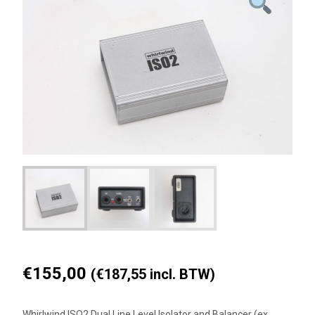
€
155,00
(
€
187,55
incl. BTW)
Whirlwind ISO2 Dual Line Level Isolator and Balancer (ex