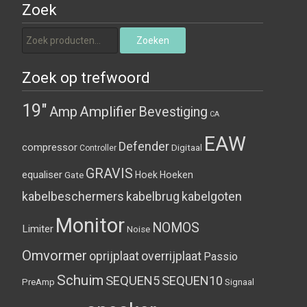
Zoek
Zoeken naar:
Zoeken
Zoek op trefwoord
19"
Amplifier
Amp
Bevestiging
CA
EAW
Defender
compressor
Digitaal
Controller
GRAVIS
equaliser
Hoek
Hoeken
Gate
kabelbeschermers
kabelbrug
kabelgoten
Monitor
NOMOS
Limiter
Noise
Omvormer
oprijplaat
overrijplaat
Passio
Schuim
SEQUEN5
SEQUEN10
PreAmp
Signaal