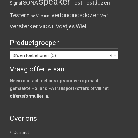
speaker
SONA
Test
Testdozen
Signal
verbindingsdozen
Tester
Tube
Vacuum
Verf
versterker
Voetjes
Wiel
VIDA L
Productgroepen
DI’s en toebehoren (5)
×
Vraag offerte aan
Neem contact met ons op voor een op maat
gemaakte Holland PA transportkoffers of vul het
offerteformulier in
.
Over ons
Contact