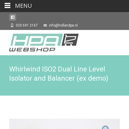
MENU
020 691 2167
info@hollandpa.nl
Whirlwind ISO2 Dual Line Level
Isolator and Balancer (ex demo)