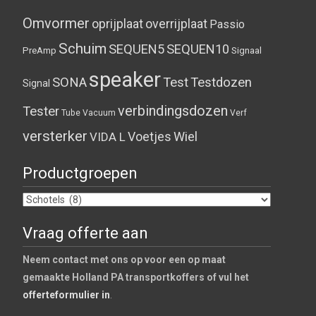
Omvormer
oprijplaat
overrijplaat
Passio
Schuim
SEQUEN5
SEQUEN10
PreAmp
Signaal
speaker
SONA
Test
Testdozen
Signal
verbindingsdozen
Tester
Tube
Vacuum
Verf
versterker
Voetjes
Wiel
VIDA L
Productgroepen
Vraag offerte aan
Neem contact met ons op voor een op maat
gemaakte Holland PA transportkoffers of vul het
offerteformulier in
.