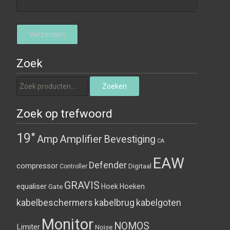
Zoek
Zoeken naar:
Zoeken
Zoek op trefwoord
19"
Amplifier
Amp
Bevestiging
CA
EAW
Defender
compressor
Digitaal
Controller
GRAVIS
equaliser
Hoek
Hoeken
Gate
kabelbeschermers
kabelbrug
kabelgoten
Monitor
NOMOS
Limiter
Noise