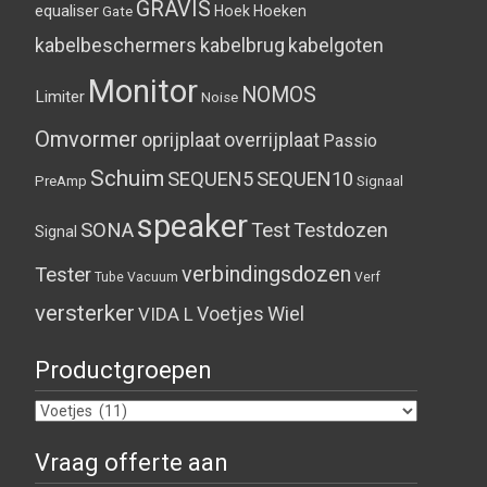
GRAVIS
equaliser
Hoek
Hoeken
Gate
kabelbeschermers
kabelbrug
kabelgoten
Monitor
NOMOS
Limiter
Noise
Omvormer
oprijplaat
overrijplaat
Passio
Schuim
SEQUEN5
SEQUEN10
PreAmp
Signaal
speaker
SONA
Test
Testdozen
Signal
verbindingsdozen
Tester
Tube
Vacuum
Verf
versterker
Voetjes
Wiel
VIDA L
Productgroepen
Vraag offerte aan