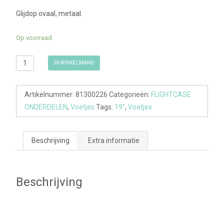
Glijdop ovaal, metaal.
Op voorraad
Glijdop
IN WINKELMAND
ovaal,
metaal
Artikelnummer:
81300226
Categorieën:
FLIGHTCASE
aantal
ONDERDELEN
,
Voetjes
Tags:
19"
,
Voetjes
Beschrijving
Extra informatie
Beschrijving