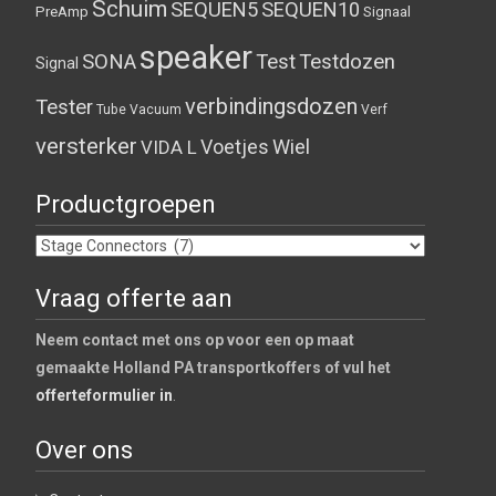
Schuim
SEQUEN5
SEQUEN10
PreAmp
Signaal
speaker
SONA
Test
Testdozen
Signal
verbindingsdozen
Tester
Tube
Vacuum
Verf
versterker
Voetjes
Wiel
VIDA L
Productgroepen
Vraag offerte aan
Neem contact met ons op voor een op maat
gemaakte Holland PA transportkoffers of vul het
offerteformulier in
.
Over ons