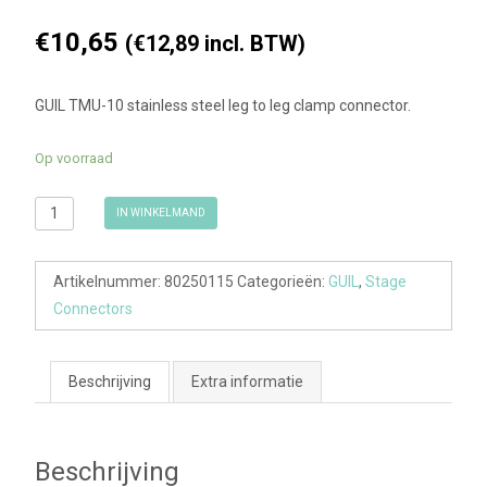
€
10,65
(
€
12,89
incl. BTW)
GUIL TMU-10 stainless steel leg to leg clamp connector.
Op voorraad
GUIL
IN WINKELMAND
TMU-10
stainless
Artikelnummer:
80250115
Categorieën:
GUIL
,
Stage
steel leg
Connectors
to leg
clamp
connector
Beschrijving
Extra informatie
aantal
Beschrijving