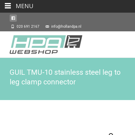
MENU
020 691 2167
info@hollandpa.nl
GUIL TMU-10 stainless steel leg to
leg clamp connector