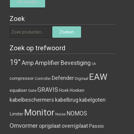
Zoek
Zoeken naar:
Zoeken
Zoek op trefwoord
19"
Amplifier
Amp
Bevestiging
CA
EAW
Defender
compressor
Digitaal
Controller
GRAVIS
equaliser
Hoek
Hoeken
Gate
kabelbeschermers
kabelbrug
kabelgoten
Monitor
NOMOS
Limiter
Noise
Omvormer
oprijplaat
overrijplaat
Passio