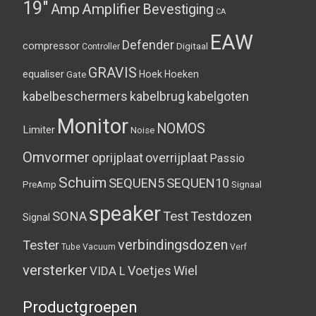
19"
Amplifier
Amp
Bevestiging
CA
EAW
Defender
compressor
Digitaal
Controller
GRAVIS
equaliser
Hoek
Hoeken
Gate
kabelbeschermers
kabelbrug
kabelgoten
Monitor
NOMOS
Limiter
Noise
Omvormer
oprijplaat
overrijplaat
Passio
Schuim
SEQUEN5
SEQUEN10
PreAmp
Signaal
speaker
SONA
Test
Testdozen
Signal
verbindingsdozen
Tester
Tube
Vacuum
Verf
versterker
Voetjes
Wiel
VIDA L
Productgroepen