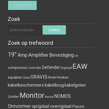
Zoek
Zoeken naar:
Zoeken
Zoek op trefwoord
19"
Amplifier
Amp
Bevestiging
CA
EAW
Defender
compressor
Digitaal
Controller
GRAVIS
equaliser
Hoek
Hoeken
Gate
kabelbeschermers
kabelbrug
kabelgoten
Monitor
NOMOS
Limiter
Noise
Omvormer
oprijplaat
overrijplaat
Passio