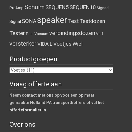
Schuim
SEQUEN5
SEQUEN10
PreAmp
Signaal
speaker
SONA
Test
Testdozen
Signal
verbindingsdozen
Tester
Tube
Vacuum
Verf
versterker
Voetjes
Wiel
VIDA L
Productgroepen
Vraag offerte aan
Neem contact met ons op voor een op maat
gemaakte Holland PA transportkoffers of vul het
offerteformulier in
.
Over ons