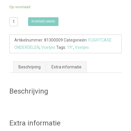
Op voorraad
Rubbervoetje
IN WINKELMAND
38 x 15 mm
aantal
Artikelnummer:
81300009
Categorieën:
FLIGHTCASE
ONDERDELEN
,
Voetjes
Tags:
19"
,
Voetjes
Beschrijving
Extra informatie
Beschrijving
Extra informatie