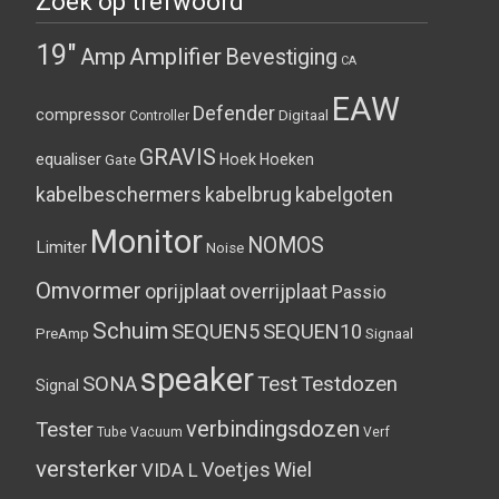
Zoek op trefwoord
19"
Amplifier
Amp
Bevestiging
CA
EAW
Defender
compressor
Digitaal
Controller
GRAVIS
equaliser
Hoek
Hoeken
Gate
kabelbeschermers
kabelbrug
kabelgoten
Monitor
NOMOS
Limiter
Noise
Omvormer
oprijplaat
overrijplaat
Passio
Schuim
SEQUEN5
SEQUEN10
PreAmp
Signaal
speaker
SONA
Test
Testdozen
Signal
verbindingsdozen
Tester
Tube
Vacuum
Verf
versterker
Voetjes
Wiel
VIDA L